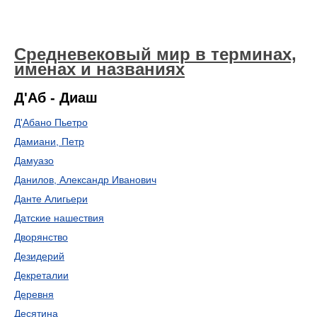
Средневековый мир в терминах,
именах и названиях
Д'Аб - Диаш
Д'Абано Пьетро
Дамиани, Петр
Дамуазо
Данилов, Александр Иванович
Данте Алигьери
Датские нашествия
Дворянство
Дезидерий
Декреталии
Деревня
Десятина